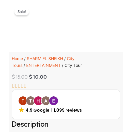
Sale!
Home
/
SHARM EL SHEIKH
/
City
Tours
/
ENTERTAINMENT
/ City Tour
Original
Current
$
15.00
$
10.00
price
price
was:
is:
$ 15.00.
$ 10.00.
4.9 Google
1,099 reviews
Description