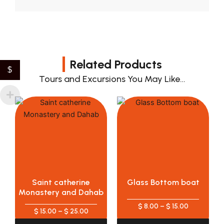
quantity
Related Products
$
Tours and Excursions You May Like…
Price
Price
This
range:
range:
product
$ 15.00
$ 8.00
has
through
through
$ 25.00
$ 15.00
multiple
variants.
The
options
Saint catherine
Glass Bottom boat
may
Monastery and Dahab
be
$
8.00
–
$
15.00
chosen
$
15.00
–
$
25.00
on