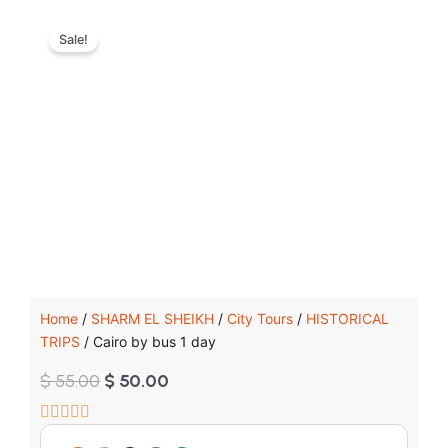
Sale!
Home
/
SHARM EL SHEIKH
/
City Tours
/
HISTORICAL
TRIPS
/ Cairo by bus 1 day
Original
Current
$
55.00
$
50.00
price
price
was:
is: