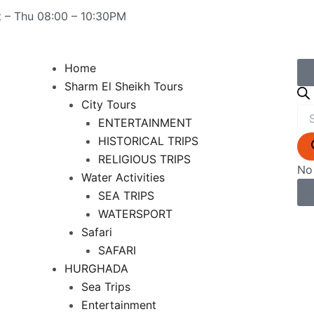
t – Thu 08:00 – 10:30PM
Menu
Home
Sharm El Sheikh Tours
Pro
City Tours
sea
ENTERTAINMENT
HISTORICAL TRIPS
RELIGIOUS TRIPS
No 
Water Activities
SEA TRIPS
WATERSPORT
Safari
SAFARI
HURGHADA
Sea Trips
Entertainment