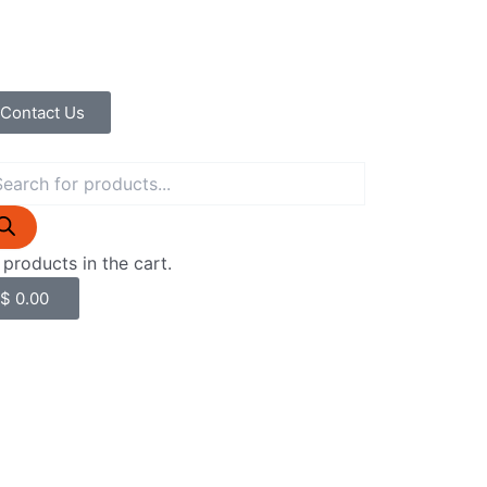
Contact Us
ducts
rch
Cart
products in the cart.
$
0.00